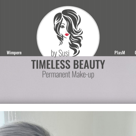
Wimpern
PlasM